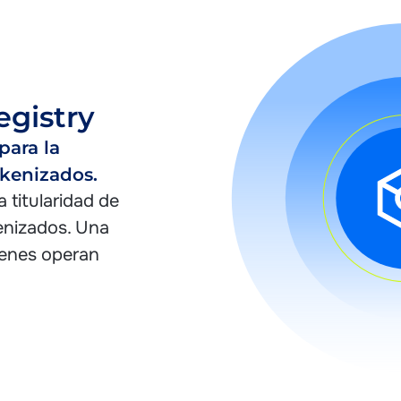
gistry
 para la
okenizados.
 titularidad de
enizados. Una
ienes operan