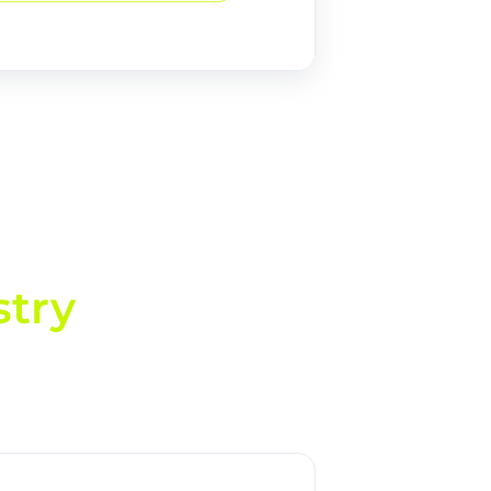
try
ina, conectado al
ncronizado.