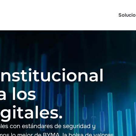
Soluci
Soluci
nstitucional
a los
itales.
ales con estándares de seguridad y
os lo mejor de BYMA, la bolsa de valores