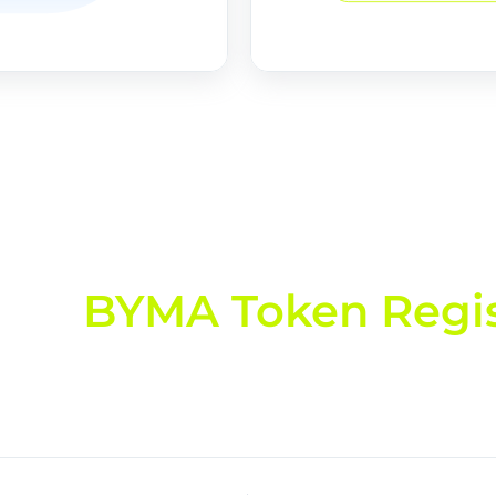
evo
BYMA Token Regis
ro de titularidad de activos tokenizados en Argent
grupo BYMA.
 emisores y PSAVs bajo un esquema seguro, regulado y si
¡Ya está disponible!