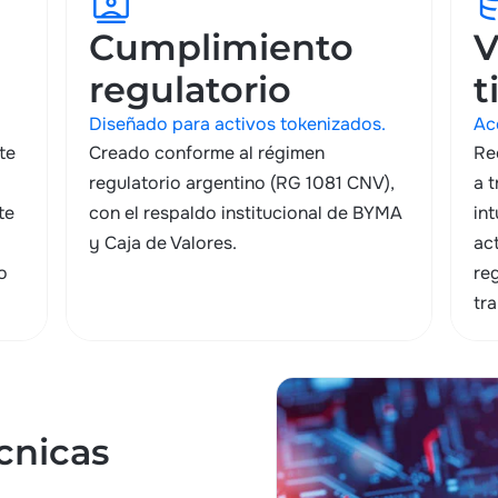
contacts
database
Cumplimiento
V
regulatorio
t
Diseñado para activos tokenizados.
Ac
te
Creado conforme al régimen
Re
regulatorio argentino (RG 1081 CNV),
a 
te
con el respaldo institucional de BYMA
in
y Caja de Valores.
ac
o
re
tr
écnicas